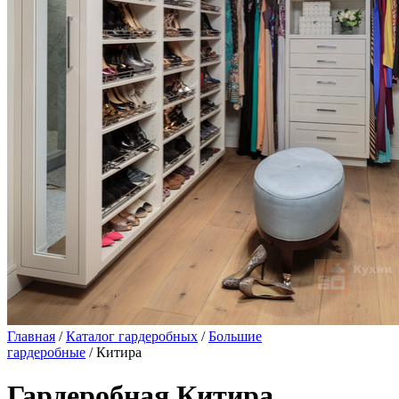
Главная
/
Каталог гардеробных
/
Большие
гардеробные
/ Китира
Гардеробная Китира