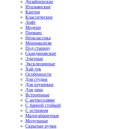
Дизайнерские
Итальянские
Кантри
Классические
Лофт
Модерн
Прованс
Неоклассика
Минимализм
Под старину
Скандинавские
Элитные
Эксклюзивные
Хай-тек
Особенности
Для студии
Для хрущевки
Для дачи
Встроенные
С антресолями
С барной стойкой
С островом
Малогабаритные
Модульные
Скрытые ручки