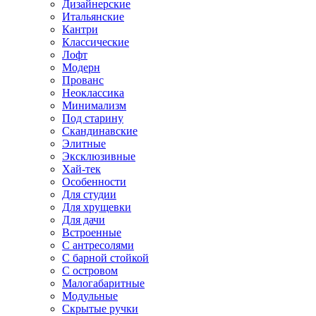
Дизайнерские
Итальянские
Кантри
Классические
Лофт
Модерн
Прованс
Неоклассика
Минимализм
Под старину
Скандинавские
Элитные
Эксклюзивные
Хай-тек
Особенности
Для студии
Для хрущевки
Для дачи
Встроенные
С антресолями
С барной стойкой
С островом
Малогабаритные
Модульные
Скрытые ручки