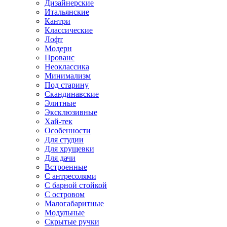
Дизайнерские
Итальянские
Кантри
Классические
Лофт
Модерн
Прованс
Неоклассика
Минимализм
Под старину
Скандинавские
Элитные
Эксклюзивные
Хай-тек
Особенности
Для студии
Для хрущевки
Для дачи
Встроенные
С антресолями
С барной стойкой
С островом
Малогабаритные
Модульные
Скрытые ручки