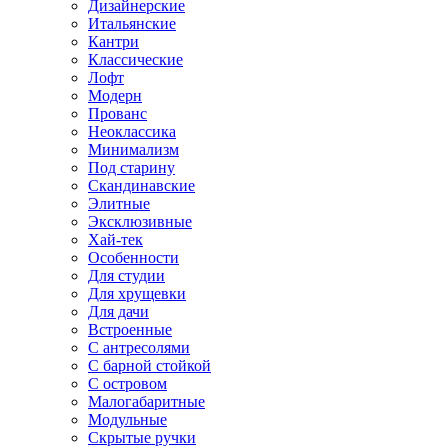
Дизайнерские
Итальянские
Кантри
Классические
Лофт
Модерн
Прованс
Неоклассика
Минимализм
Под старину
Скандинавские
Элитные
Эксклюзивные
Хай-тек
Особенности
Для студии
Для хрущевки
Для дачи
Встроенные
С антресолями
С барной стойкой
С островом
Малогабаритные
Модульные
Скрытые ручки