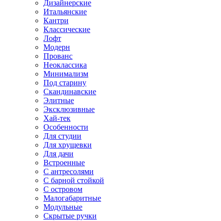
Дизайнерские
Итальянские
Кантри
Классические
Лофт
Модерн
Прованс
Неоклассика
Минимализм
Под старину
Скандинавские
Элитные
Эксклюзивные
Хай-тек
Особенности
Для студии
Для хрущевки
Для дачи
Встроенные
С антресолями
С барной стойкой
С островом
Малогабаритные
Модульные
Скрытые ручки