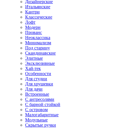
Дизайнерские
Итальянские
Кантри
Классические
Лофт
Модерн
Прованс
Неоклассика
Минимализм
Под старину
Скандинавские
Элитные
Эксклюзивные
Хай-тек
Особенности
Для студии
Для хрущевки
Для дачи
Встроенные
С антресолями
С барной стойкой
С островом
Малогабаритные
Модульные
Скрытые ручки