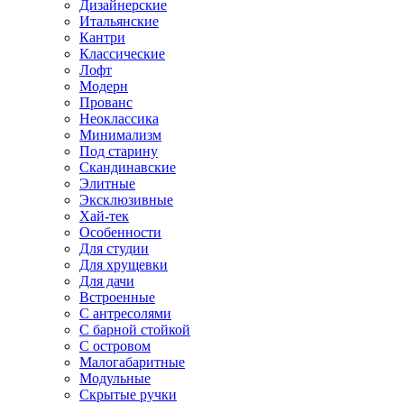
Дизайнерские
Итальянские
Кантри
Классические
Лофт
Модерн
Прованс
Неоклассика
Минимализм
Под старину
Скандинавские
Элитные
Эксклюзивные
Хай-тек
Особенности
Для студии
Для хрущевки
Для дачи
Встроенные
С антресолями
С барной стойкой
С островом
Малогабаритные
Модульные
Скрытые ручки