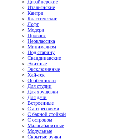
Дизайнерские
Итальянские
Кантри
Классические
Лофт
Модерн
Прованс
Неоклассика
Минимализм
Под старину
Скандинавские
Элитные
Эксклюзивные
Хай-тек
Особенности
Для студии
Для хрущевки
Для дачи
Встроенные
С антресолями
С барной стойкой
С островом
Малогабаритные
Модульные
Скрытые ручки