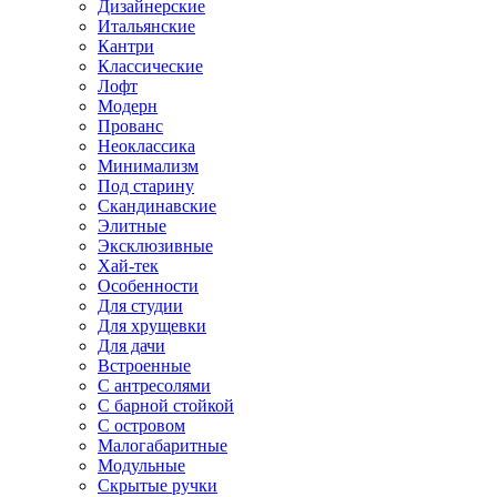
Дизайнерские
Итальянские
Кантри
Классические
Лофт
Модерн
Прованс
Неоклассика
Минимализм
Под старину
Скандинавские
Элитные
Эксклюзивные
Хай-тек
Особенности
Для студии
Для хрущевки
Для дачи
Встроенные
С антресолями
С барной стойкой
С островом
Малогабаритные
Модульные
Скрытые ручки