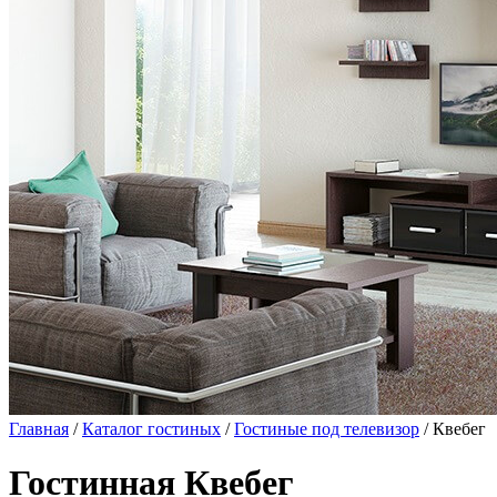
Главная
/
Каталог гостиных
/
Гостиные под телевизор
/ Квебег
Гостинная Квебег