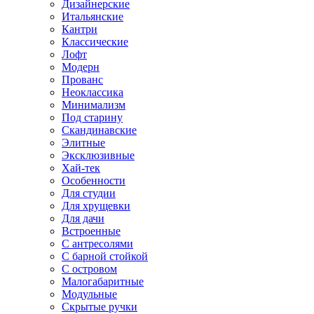
Дизайнерские
Итальянские
Кантри
Классические
Лофт
Модерн
Прованс
Неоклассика
Минимализм
Под старину
Скандинавские
Элитные
Эксклюзивные
Хай-тек
Особенности
Для студии
Для хрущевки
Для дачи
Встроенные
С антресолями
С барной стойкой
С островом
Малогабаритные
Модульные
Скрытые ручки