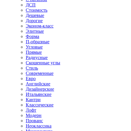
ДСП
Стоимость
Дешевые
Дорогие
Эконом-класс
Элитные
Форма
П-образные
Угловые
Прямые
Радиусные
Скошенные углы
Стиль
Современные
Евро
Английские
Дизайнерские
Итальянские
Кантри
Классические
Лофт
Модерн
Прованс
Неоклассика