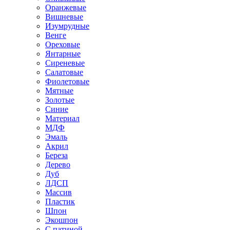
Оранжевые
Вишневые
Изумрудные
Венге
Ореховые
Янтарные
Сиреневые
Салатовые
Фиолетовые
Мятные
Золотые
Синие
Материал
МДФ
Эмаль
Акрил
Береза
Дерево
Дуб
ЛДСП
Массив
Пластик
Шпон
Экошпон
С патиной