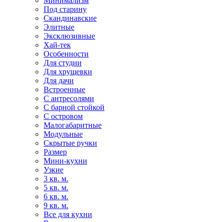
Минимализм
Под старину
Скандинавские
Элитные
Эксклюзивные
Хай-тек
Особенности
Для студии
Для хрущевки
Для дачи
Встроенные
С антресолями
С барной стойкой
С островом
Малогабаритные
Модульные
Скрытые ручки
Размер
Мини-кухни
Узкие
3 кв. м.
5 кв. м.
6 кв. м.
9 кв. м.
Все для кухни