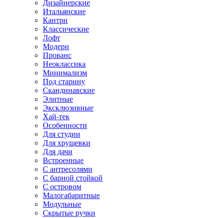
Дизайнерские
Итальянские
Кантри
Классические
Лофт
Модерн
Прованс
Неоклассика
Минимализм
Под старину
Скандинавские
Элитные
Эксклюзивные
Хай-тек
Особенности
Для студии
Для хрущевки
Для дачи
Встроенные
С антресолями
С барной стойкой
С островом
Малогабаритные
Модульные
Скрытые ручки