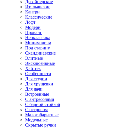
Дизайнерские
Итальянские
Кантри
Классические
Лофт
Модерн
Прованс
Неоклассика
Минимализм
Под старину
Скандинавские
Элитные
Эксклюзивные
Хай-тек
Особенности
Для студии
Для хрущевки
Для дачи
Встроенные
С антресолями
С барной стойкой
С островом
Малогабаритные
Модульные
Скрытые ручки