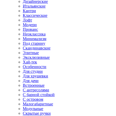
Дизайнерские
Итальянские
Кантри
Классические
Лофт
Модерн
Прованс
Неоклассика
Минимализм
Под старину
Скандинавские
Элитные
Эксклюзивные
Хай-тек
Особенности
Для студии
Для хрущевки
Для дачи
Встроенные
С антресолями
С барной стойкой
С островом
Малогабаритные
Модульные
Скрытые ручки