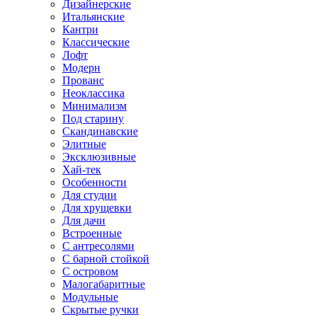
Дизайнерские
Итальянские
Кантри
Классические
Лофт
Модерн
Прованс
Неоклассика
Минимализм
Под старину
Скандинавские
Элитные
Эксклюзивные
Хай-тек
Особенности
Для студии
Для хрущевки
Для дачи
Встроенные
С антресолями
С барной стойкой
С островом
Малогабаритные
Модульные
Скрытые ручки