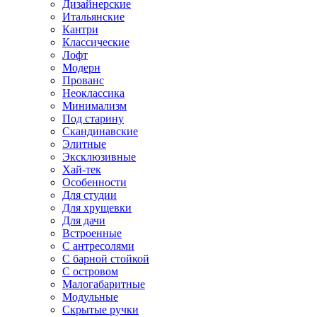
Дизайнерские
Итальянские
Кантри
Классические
Лофт
Модерн
Прованс
Неоклассика
Минимализм
Под старину
Скандинавские
Элитные
Эксклюзивные
Хай-тек
Особенности
Для студии
Для хрущевки
Для дачи
Встроенные
С антресолями
С барной стойкой
С островом
Малогабаритные
Модульные
Скрытые ручки