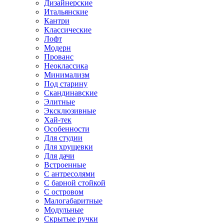
Дизайнерские
Итальянские
Кантри
Классические
Лофт
Модерн
Прованс
Неоклассика
Минимализм
Под старину
Скандинавские
Элитные
Эксклюзивные
Хай-тек
Особенности
Для студии
Для хрущевки
Для дачи
Встроенные
С антресолями
С барной стойкой
С островом
Малогабаритные
Модульные
Скрытые ручки