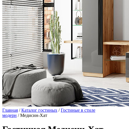
Главная
/
Каталог гостиных
/
Гостиные в стиле
модерн
/ Медисин-Хат