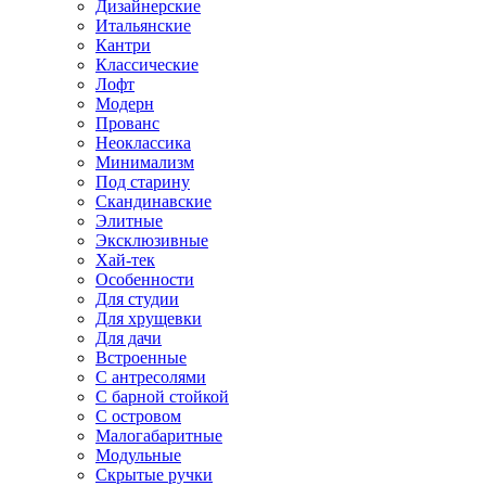
Дизайнерские
Итальянские
Кантри
Классические
Лофт
Модерн
Прованс
Неоклассика
Минимализм
Под старину
Скандинавские
Элитные
Эксклюзивные
Хай-тек
Особенности
Для студии
Для хрущевки
Для дачи
Встроенные
С антресолями
С барной стойкой
С островом
Малогабаритные
Модульные
Скрытые ручки