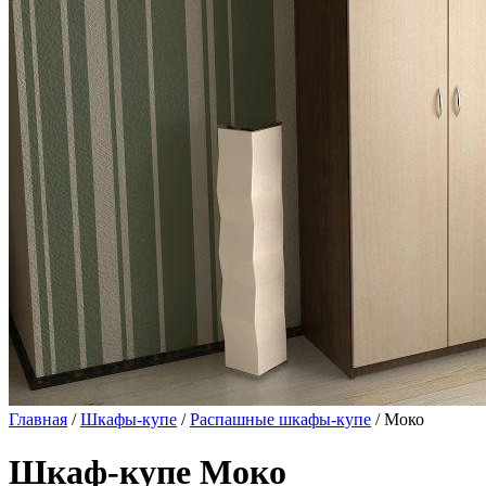
Главная
/
Шкафы-купе
/
Распашные шкафы-купе
/ Моко
Шкаф-купе Моко