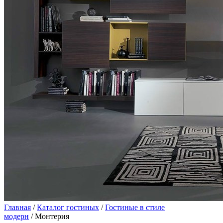
Главная
/
Каталог гостиных
/
Гостиные в стиле
модерн
/ Монтерия