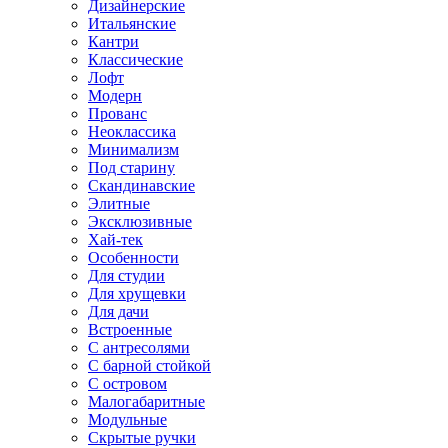
Дизайнерские
Итальянские
Кантри
Классические
Лофт
Модерн
Прованс
Неоклассика
Минимализм
Под старину
Скандинавские
Элитные
Эксклюзивные
Хай-тек
Особенности
Для студии
Для хрущевки
Для дачи
Встроенные
С антресолями
С барной стойкой
С островом
Малогабаритные
Модульные
Скрытые ручки