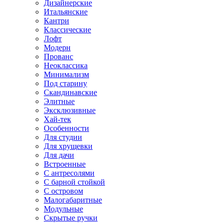
Дизайнерские
Итальянские
Кантри
Классические
Лофт
Модерн
Прованс
Неоклассика
Минимализм
Под старину
Скандинавские
Элитные
Эксклюзивные
Хай-тек
Особенности
Для студии
Для хрущевки
Для дачи
Встроенные
С антресолями
С барной стойкой
С островом
Малогабаритные
Модульные
Скрытые ручки