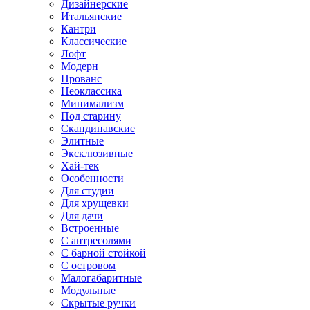
Дизайнерские
Итальянские
Кантри
Классические
Лофт
Модерн
Прованс
Неоклассика
Минимализм
Под старину
Скандинавские
Элитные
Эксклюзивные
Хай-тек
Особенности
Для студии
Для хрущевки
Для дачи
Встроенные
С антресолями
С барной стойкой
С островом
Малогабаритные
Модульные
Скрытые ручки