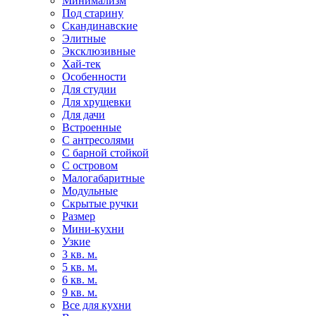
Минимализм
Под старину
Скандинавские
Элитные
Эксклюзивные
Хай-тек
Особенности
Для студии
Для хрущевки
Для дачи
Встроенные
С антресолями
С барной стойкой
С островом
Малогабаритные
Модульные
Скрытые ручки
Размер
Мини-кухни
Узкие
3 кв. м.
5 кв. м.
6 кв. м.
9 кв. м.
Все для кухни