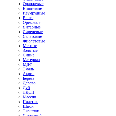
Оранжевые
Вишневые
Изумрудные
Венге
Ореховые
Янтарные
Сиреневые
Салатовые
Фиолетовые
Мятные
Золотые
Синие
Материал
МДФ
Эмаль
Акрил
Береза
Дерево
Дуб
ЛДСП
Массив
Пластик
Шпон
Экошпон
С патиной