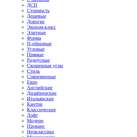
ДСП
Стоимость
Дешевые
Дорогие
Эконом-класс
Элитные
Форма
П-образные
Угловые
Прямые
Радиусные
Скошенные углы
Стиль
Современные
Евро
Английские
Дизайнерские
Итальянские
Кантри
Классические
Лофт
Модерн
Прованс
Неоклассика