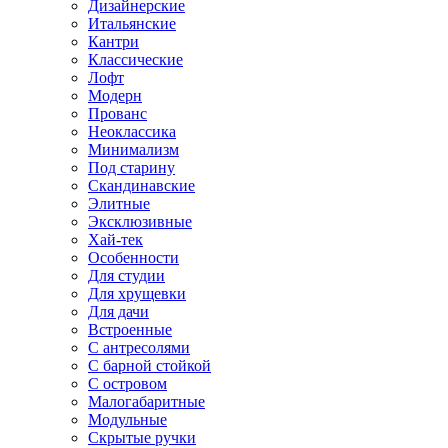
Дизайнерские
Итальянские
Кантри
Классические
Лофт
Модерн
Прованс
Неоклассика
Минимализм
Под старину
Скандинавские
Элитные
Эксклюзивные
Хай-тек
Особенности
Для студии
Для хрущевки
Для дачи
Встроенные
С антресолями
С барной стойкой
С островом
Малогабаритные
Модульные
Скрытые ручки