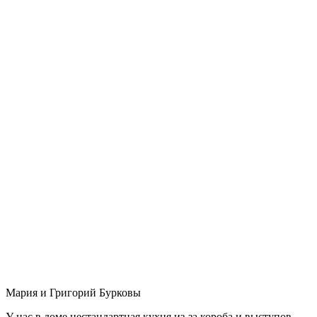
Мария и Григорий Бурковы
У нас в доме нестандартная кухня из-за короба и выступов,