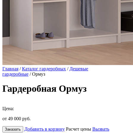
Главная
/
Каталог гардеробных
/
Дешевые
гардеробные
/ Ормуз
Гардеробная Ормуз
Цена:
от 49 000
руб.
Добавить в корзину
Расчет цены
Вызвать
Заказать