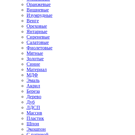
Оранжевые
Вишневые
Изумрудные
Венге
Ореховые
Янтарные
Сиреневые
Салатовые
Фиолетовые
Мятные
Золотые
Синие
Материал
МДФ
Эмаль
Акрил
Береза
Дерево
Дуб
ЛДСП
Массив
Пластик
Шпон
Экошпон
С патиной