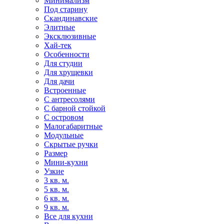
Минимализм
Под старину
Скандинавские
Элитные
Эксклюзивные
Хай-тек
Особенности
Для студии
Для хрущевки
Для дачи
Встроенные
С антресолями
С барной стойкой
С островом
Малогабаритные
Модульные
Скрытые ручки
Размер
Мини-кухни
Узкие
3 кв. м.
5 кв. м.
6 кв. м.
9 кв. м.
Все для кухни