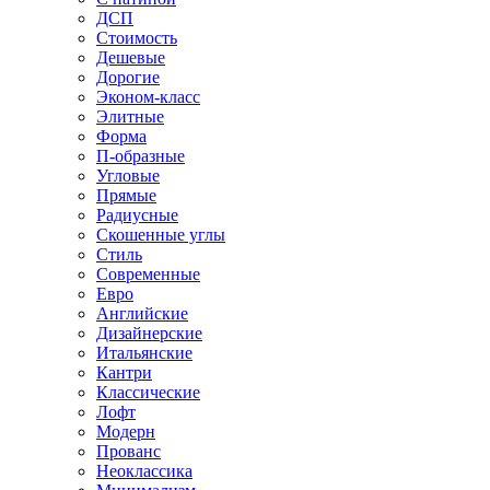
ДСП
Стоимость
Дешевые
Дорогие
Эконом-класс
Элитные
Форма
П-образные
Угловые
Прямые
Радиусные
Скошенные углы
Стиль
Современные
Евро
Английские
Дизайнерские
Итальянские
Кантри
Классические
Лофт
Модерн
Прованс
Неоклассика