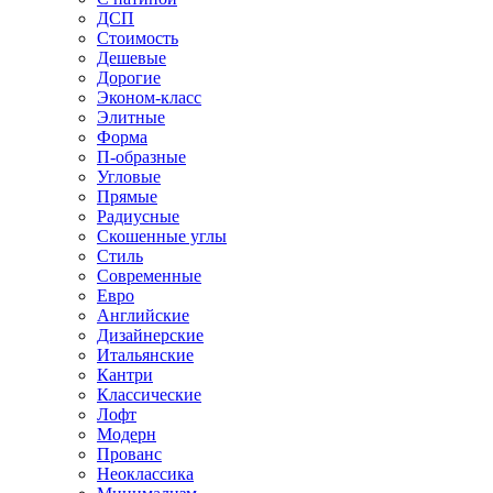
ДСП
Стоимость
Дешевые
Дорогие
Эконом-класс
Элитные
Форма
П-образные
Угловые
Прямые
Радиусные
Скошенные углы
Стиль
Современные
Евро
Английские
Дизайнерские
Итальянские
Кантри
Классические
Лофт
Модерн
Прованс
Неоклассика