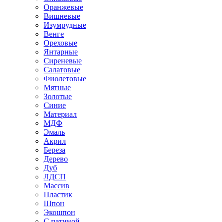
Оранжевые
Вишневые
Изумрудные
Венге
Ореховые
Янтарные
Сиреневые
Салатовые
Фиолетовые
Мятные
Золотые
Синие
Материал
МДФ
Эмаль
Акрил
Береза
Дерево
Дуб
ЛДСП
Массив
Пластик
Шпон
Экошпон
С патиной