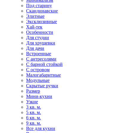
Минимализм
Под старину
Скандинавские
Элитные
Эксклюзивные
Хай-тек
Особенности
Для студии
Для хрущевки
Для дачи
Встроенные
С антресолями
С барной стойкой
С островом
Малогабаритные
Модульные
Скрытые ручки
Размер
Мини-кухни
Узкие
3 кв. м.
5 кв. м.
6 кв. м.
9 кв. м.
Все для кухни