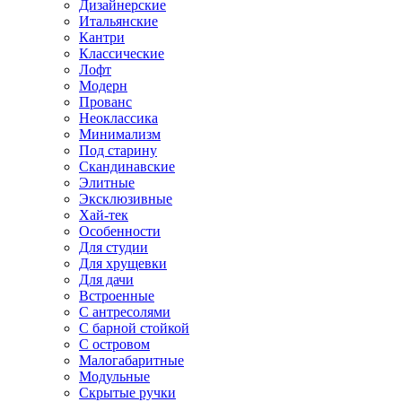
Дизайнерские
Итальянские
Кантри
Классические
Лофт
Модерн
Прованс
Неоклассика
Минимализм
Под старину
Скандинавские
Элитные
Эксклюзивные
Хай-тек
Особенности
Для студии
Для хрущевки
Для дачи
Встроенные
С антресолями
С барной стойкой
С островом
Малогабаритные
Модульные
Скрытые ручки