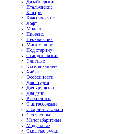
Дизайнерские
Итальянские
Кантри
Классические
Лофт
Модерн
Прованс
Неоклассика
Минимализм
Под старину
Скандинавские
Элитные
Эксклюзивные
Хай-тек
Особенности
Для студии
Для хрущевки
Для дачи
Встроенные
С антресолями
С барной стойкой
С островом
Малогабаритные
Модульные
Скрытые ручки