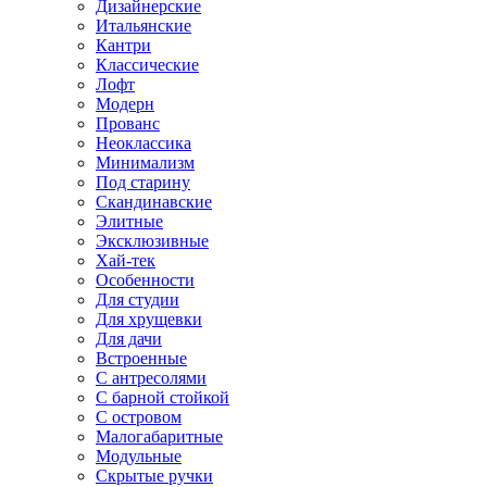
Дизайнерские
Итальянские
Кантри
Классические
Лофт
Модерн
Прованс
Неоклассика
Минимализм
Под старину
Скандинавские
Элитные
Эксклюзивные
Хай-тек
Особенности
Для студии
Для хрущевки
Для дачи
Встроенные
С антресолями
С барной стойкой
С островом
Малогабаритные
Модульные
Скрытые ручки