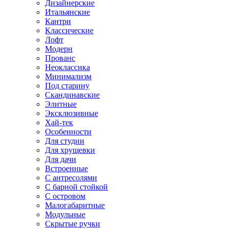
Дизайнерские
Итальянские
Кантри
Классические
Лофт
Модерн
Прованс
Неоклассика
Минимализм
Под старину
Скандинавские
Элитные
Эксклюзивные
Хай-тек
Особенности
Для студии
Для хрущевки
Для дачи
Встроенные
С антресолями
С барной стойкой
С островом
Малогабаритные
Модульные
Скрытые ручки