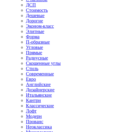
ДСП
Стоимость
Дешевые
Дорогие
Эконом-класс
Элитные
Форма
П-образные
Угловые
Прямые
Радиусные
Скошенные углы
Стиль
Современные
Евро
Английские
Дизайнерские
Итальянские
Кантри
Классические
Лофт
Модерн
Прованс
Неоклассика