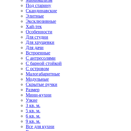
Минимализм
Под старину
Скандинавские
Элитные
Эксклюзивные
Хай-тек
Особенности
Для студии
Для хрущевки
Для дачи
Встроенные
С антресолями
С барной стойкой
С островом
Малогабаритные
Модульные
Скрытые ручки
Размер
Мини-кухни
Узкие
3 кв. м.
5 кв. м.
6 кв. м.
9 кв. м.
Все для кухни