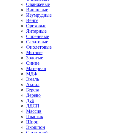
Оранжевые
Вишневые
Изумрудные
Венге
Ореховые
Янтарные
Сиреневые
Салатовые
Фиолетовые
Мятные
Золотые
Синие
Материал
МДФ
Эмаль
Акрил
Береза
Дерево
Дуб
ЛДСП
Массив
Пластик
Шпон
Экошпон
С патиной