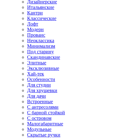
Дизайнерские
Итальянские
Кантри
Классические
Лофт
Модерн
Прованс
Неоклассика
Минимализм
Под старину
Скандинавские
Элитные
Эксклюзивные
Хай-тек
Особенности
Для студии
Для хрущевки
Для дачи
Встроенные
С антресолями
С барной стойкой
С островом
Малогабаритные
Модульные
Скрытые ручки