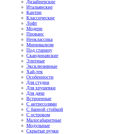
Дизайнерские
Итальянские
Кантри
Классические
Лофт
Модерн
Прованс
Неоклассика
Минимализм
Под старину
Скандинавские
Элитные
Эксклюзивные
Хай-тек
Особенности
Для студии
Для хрущевки
Для дачи
Встроенные
С антресолями
С барной стойкой
С островом
Малогабаритные
Модульные
Скрытые ручки