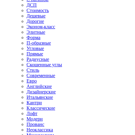
ДСП
Стоимость
Дешевые
Дорогие
Эконом-класс
Элитные
Форма
П-образные
Угловые
Прямые
Радиусные
Скошенные углы
Стиль
Современные
Евро
Английские
Дизайнерские
Итальянские
Кантри
Классические
Лофт
Модерн
Прованс
Неоклассика