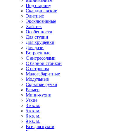
Минимализм
Под старину
Скандинавские
Элитные
Эксклюзивные
Хай-тек
Особенности
Для студии
Для хрущевки
Для дачи
Встроенные
С антресолями
С барной стойкой
С островом
Малогабаритные
Модульные
Скрытые ручки
Размер
Мини-кухни
Узкие
3 кв. м.
5 кв. м.
6 кв. м.
9 кв. м.
Все для кухни