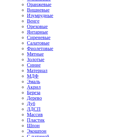
Оранжевые
Вишневые
Изумрудные
Венге
Ореховые
Янтарные
Сиреневые
Салатовые
Фиолетовые
Мятные
Золотые
Синие
Материал
МДФ
Эмаль
Акрил
Береза
Дерево
Дуб
ЛДСП
Массив
Пластик
Шпон
Экошпон
С патиной