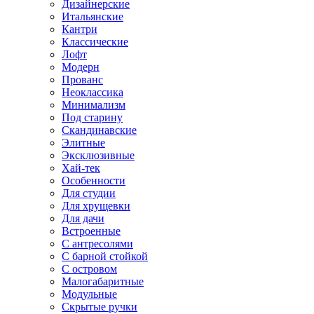
Дизайнерские
Итальянские
Кантри
Классические
Лофт
Модерн
Прованс
Неоклассика
Минимализм
Под старину
Скандинавские
Элитные
Эксклюзивные
Хай-тек
Особенности
Для студии
Для хрущевки
Для дачи
Встроенные
С антресолями
С барной стойкой
С островом
Малогабаритные
Модульные
Скрытые ручки