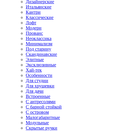
Дизайнерские
Итальянские
Кантри
Классические
Лофт
Модерн
Прованс
Неоклассика
Минимализм
Под старину
Скандинавские
Элитные
Эксклюзивные
Хай-тек
Особенности
Для студии
Для хрущевки
Для дачи
Встроенные
С антресолями
С барной стойкой
С островом
Малогабаритные
Модульные
Скрытые ручки