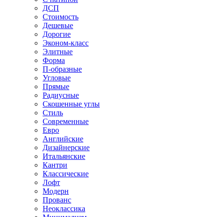
ДСП
Стоимость
Дешевые
Дорогие
Эконом-класс
Элитные
Форма
П-образные
Угловые
Прямые
Радиусные
Скошенные углы
Стиль
Современные
Евро
Английские
Дизайнерские
Итальянские
Кантри
Классические
Лофт
Модерн
Прованс
Неоклассика