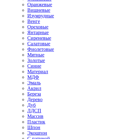
Оранжевые
Вишневые
Изумрудные
Венге
Ореховые
Янтарные
Сиреневые
Салатовые
Фиолетовые
Мятные
Золотые
Синие
Материал
МДФ
Эмаль
Акрил
Береза
Дерево
Дуб
ЛДСП
Массив
Пластик
Шпон
Экошпон
С патиной