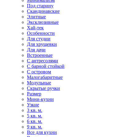
Минимализм
Под старину
Скандинавские
Элитные
Эксклюзивные
Хай-тек
Особенности
Для студии
Для хрущевки
Для дачи
Встроенные
С антресолями
С барной стойкой
С островом
Малогабаритные
Модульные
Скрытые ручки
Размер
Мини-кухни
Узкие
3 кв. м.
5 кв. м.
6 кв. м.
9 кв. м.
Все для кухни