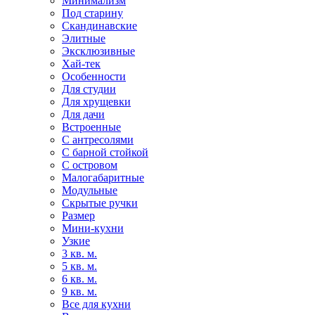
Минимализм
Под старину
Скандинавские
Элитные
Эксклюзивные
Хай-тек
Особенности
Для студии
Для хрущевки
Для дачи
Встроенные
С антресолями
С барной стойкой
С островом
Малогабаритные
Модульные
Скрытые ручки
Размер
Мини-кухни
Узкие
3 кв. м.
5 кв. м.
6 кв. м.
9 кв. м.
Все для кухни