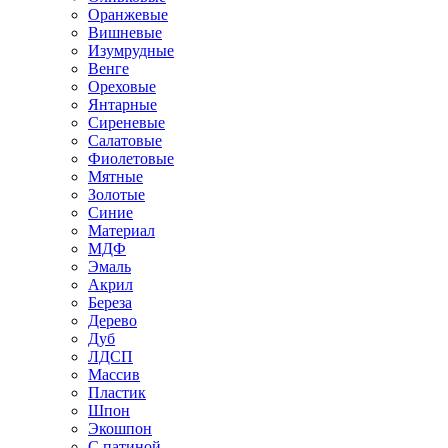
Оранжевые
Вишневые
Изумрудные
Венге
Ореховые
Янтарные
Сиреневые
Салатовые
Фиолетовые
Мятные
Золотые
Синие
Материал
МДФ
Эмаль
Акрил
Береза
Дерево
Дуб
ЛДСП
Массив
Пластик
Шпон
Экошпон
С патиной