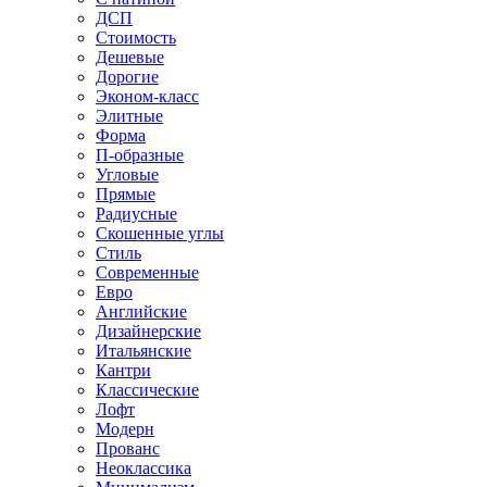
ДСП
Стоимость
Дешевые
Дорогие
Эконом-класс
Элитные
Форма
П-образные
Угловые
Прямые
Радиусные
Скошенные углы
Стиль
Современные
Евро
Английские
Дизайнерские
Итальянские
Кантри
Классические
Лофт
Модерн
Прованс
Неоклассика