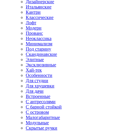
Дизайнерские
Итальянские
Кантри
Классические
Лофт
Модерн
Прованс
Неоклассика
Минимализм
Под старину
Скандинавские
Элитные
Эксклюзивные
Хай-тек
Особенности
Для студии
Для хрущевки
Для дачи
Встроенные
С антресолями
С барной стойкой
С островом
Малогабаритные
Модульные
Скрытые ручки