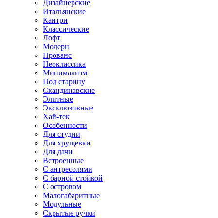
Дизайнерские
Итальянские
Кантри
Классические
Лофт
Модерн
Прованс
Неоклассика
Минимализм
Под старину
Скандинавские
Элитные
Эксклюзивные
Хай-тек
Особенности
Для студии
Для хрущевки
Для дачи
Встроенные
С антресолями
С барной стойкой
С островом
Малогабаритные
Модульные
Скрытые ручки