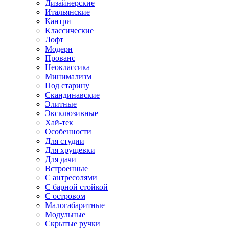
Дизайнерские
Итальянские
Кантри
Классические
Лофт
Модерн
Прованс
Неоклассика
Минимализм
Под старину
Скандинавские
Элитные
Эксклюзивные
Хай-тек
Особенности
Для студии
Для хрущевки
Для дачи
Встроенные
С антресолями
С барной стойкой
С островом
Малогабаритные
Модульные
Скрытые ручки