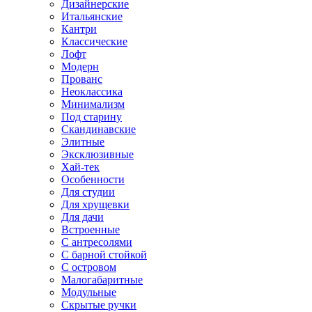
Дизайнерские
Итальянские
Кантри
Классические
Лофт
Модерн
Прованс
Неоклассика
Минимализм
Под старину
Скандинавские
Элитные
Эксклюзивные
Хай-тек
Особенности
Для студии
Для хрущевки
Для дачи
Встроенные
С антресолями
С барной стойкой
С островом
Малогабаритные
Модульные
Скрытые ручки