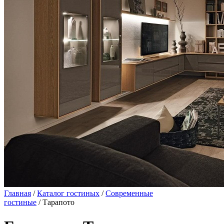
Главная
/
Каталог гостиных
/
Современные
гостиные
/ Тарапото