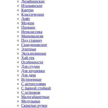
Дизайнерские
Итальянские
Кантри
Классические
Лофт
Модерн
Прованс
Неоклассика
Минимализм
Под старину
Скандинавские
Элитные
Эксклюзивные
Хай-тек
Особенности
Для студии
Для хрущевки
Для дачи
Встроенные
С антресолями
С барной стойкой
С островом
Малогабаритные
Модульные
Скрытые ручки