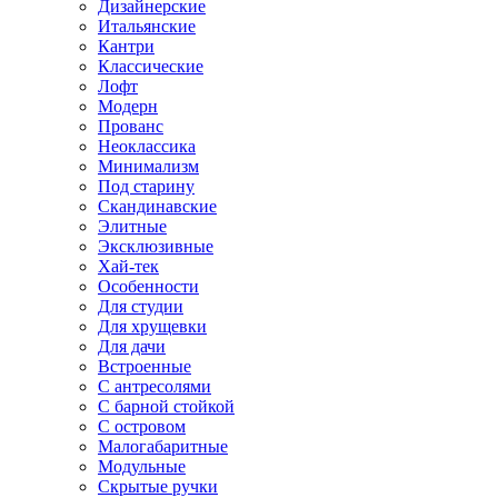
Дизайнерские
Итальянские
Кантри
Классические
Лофт
Модерн
Прованс
Неоклассика
Минимализм
Под старину
Скандинавские
Элитные
Эксклюзивные
Хай-тек
Особенности
Для студии
Для хрущевки
Для дачи
Встроенные
С антресолями
С барной стойкой
С островом
Малогабаритные
Модульные
Скрытые ручки