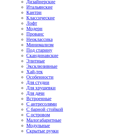
Дизайнерские
Итальянские
Кантри
Классические
Лофт
Модерн
Прованс
Неоклассика
Минимализм
Под старину
Скандинавские
Элитные
Эксклюзивные
Хай-тек
Особенности
Для студии
Для хрущевки
Для дачи
Встроенные
С антресолями
С барной стойкой
С островом
Малогабаритные
Модульные
Скрытые ручки