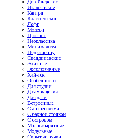
Дизайнерские
Итальянские
Кантри
Классические
Лофт
Модерн
Прованс
Неоклассика
Минимализм
Под старину
Скандинавские
Элитные
Эксклюзивные
Хай-тек
Особенности
Для студии
Для хрущевки
Для дачи
Встроенные
С антресолями
С барной стойкой
С островом
Малогабаритные
Модульные
Скрытые ручки