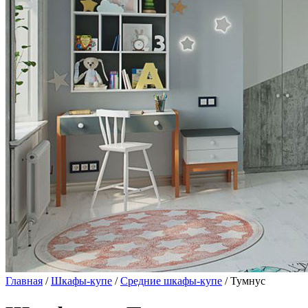
Главная
/
Шкафы-купе
/
Средние шкафы-купе
/ Тумнус