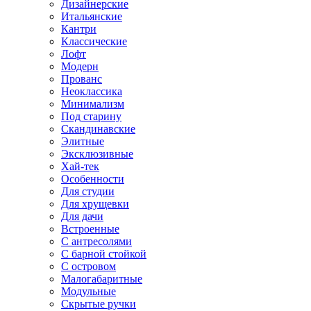
Дизайнерские
Итальянские
Кантри
Классические
Лофт
Модерн
Прованс
Неоклассика
Минимализм
Под старину
Скандинавские
Элитные
Эксклюзивные
Хай-тек
Особенности
Для студии
Для хрущевки
Для дачи
Встроенные
С антресолями
С барной стойкой
С островом
Малогабаритные
Модульные
Скрытые ручки