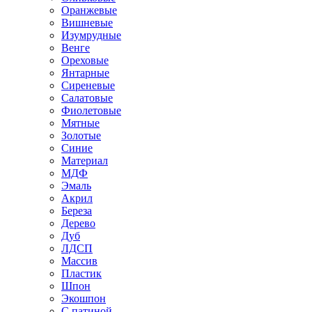
Оранжевые
Вишневые
Изумрудные
Венге
Ореховые
Янтарные
Сиреневые
Салатовые
Фиолетовые
Мятные
Золотые
Синие
Материал
МДФ
Эмаль
Акрил
Береза
Дерево
Дуб
ЛДСП
Массив
Пластик
Шпон
Экошпон
С патиной