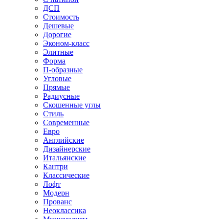
ДСП
Стоимость
Дешевые
Дорогие
Эконом-класс
Элитные
Форма
П-образные
Угловые
Прямые
Радиусные
Скошенные углы
Стиль
Современные
Евро
Английские
Дизайнерские
Итальянские
Кантри
Классические
Лофт
Модерн
Прованс
Неоклассика