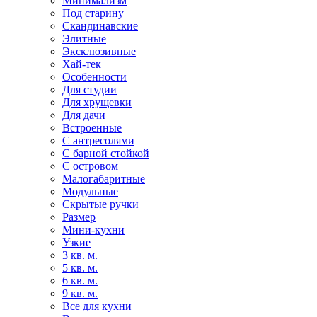
Минимализм
Под старину
Скандинавские
Элитные
Эксклюзивные
Хай-тек
Особенности
Для студии
Для хрущевки
Для дачи
Встроенные
С антресолями
С барной стойкой
С островом
Малогабаритные
Модульные
Скрытые ручки
Размер
Мини-кухни
Узкие
3 кв. м.
5 кв. м.
6 кв. м.
9 кв. м.
Все для кухни