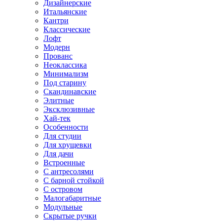
Дизайнерские
Итальянские
Кантри
Классические
Лофт
Модерн
Прованс
Неоклассика
Минимализм
Под старину
Скандинавские
Элитные
Эксклюзивные
Хай-тек
Особенности
Для студии
Для хрущевки
Для дачи
Встроенные
С антресолями
С барной стойкой
С островом
Малогабаритные
Модульные
Скрытые ручки