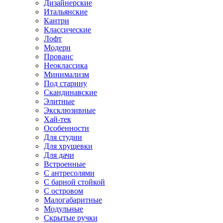
Дизайнерские
Итальянские
Кантри
Классические
Лофт
Модерн
Прованс
Неоклассика
Минимализм
Под старину
Скандинавские
Элитные
Эксклюзивные
Хай-тек
Особенности
Для студии
Для хрущевки
Для дачи
Встроенные
С антресолями
С барной стойкой
С островом
Малогабаритные
Модульные
Скрытые ручки