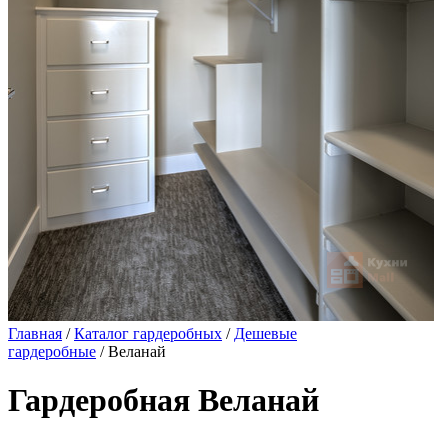
Главная
/
Каталог гардеробных
/
Дешевые
гардеробные
/ Веланай
Гардеробная Веланай