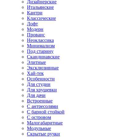
Дизайнерские
Итальянские
Кантри
Классические
Лофт
Модерн
Прованс
Неоклассика
Минимализм
Под старину
Скандинавские
Элитные
Эксклюзивные
Хай-тек
Особенности
Для студии
Для хрущевки
Для дачи
Встроенные
С антресолями
С барной стойкой
С островом
Малогабаритные
Модульные
Скрытые ручки